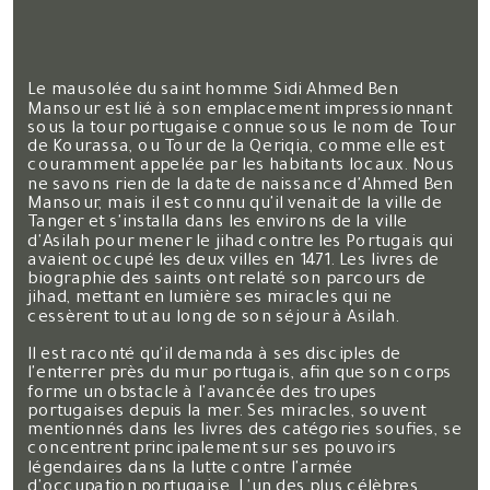
Le mausolée du saint homme Sidi Ahmed Ben
Mansour est lié à son emplacement impressionnant
sous la tour portugaise connue sous le nom de Tour
de Kourassa, ou Tour de la Qeriqia, comme elle est
couramment appelée par les habitants locaux. Nous
ne savons rien de la date de naissance d'Ahmed Ben
Mansour, mais il est connu qu'il venait de la ville de
Tanger et s'installa dans les environs de la ville
d'Asilah pour mener le jihad contre les Portugais qui
avaient occupé les deux villes en 1471. Les livres de
biographie des saints ont relaté son parcours de
jihad, mettant en lumière ses miracles qui ne
cessèrent tout au long de son séjour à Asilah.
Il est raconté qu'il demanda à ses disciples de
l'enterrer près du mur portugais, afin que son corps
forme un obstacle à l'avancée des troupes
portugaises depuis la mer. Ses miracles, souvent
mentionnés dans les livres des catégories soufies, se
concentrent principalement sur ses pouvoirs
légendaires dans la lutte contre l'armée
d'occupation portugaise. L'un des plus célèbres