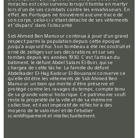
miracles est celui survenu lorsqu'il tomba en martyr
lors d'un de ses combats contre les envahisseurs. En
effet, les Portugais ne trouvèrent aucune trace de
son corps, celui-ci s'étant détaché de ses vêtements
et "disparu" dans l'obscurité.
Sidi Ahmed Ben Mansour continua à jouir d'un grand
respect parmi la population depuis cette époque
jusqu'à aujourd'hui. Son tombeau a été reconstruit et
orné de zelliges sur ses décorations et sur ses
tombes depuis les années 1930. C'est l'artisan du
bâtiment, le défunt Abdel Salam El-Bsiri, qui se
chargea de cette tâche. La famille du défunt
Abdelkader El-Hajj Kadour El-Bouanani conserve ce
qu'elle dit être les vêtements de Sidi Ahmed Ben
Mansour, un bien qui mérite d'être préservé et
protégé contre les ravages du temps, compte tenu
de sa grande valeur historique. Ce patrimoine soufi
reste la propriété de la ville et de sa mémoire
collective, et il est impératif de réfléchir à des
moyens de le valoriser et de l'étudier
scientifiquement et intellectuellement.