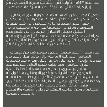
معا سنة 1471م. تداولت كتب المناقب سيرته الجهادية، مع
إبراز كراماته التي لم تتوقف طيلة فترة مقامه بأصيلا.
يحكى أنه طلب من أصفيائه دفنه بجوار السور البرتغالي،
حتى يشكل جسده حاجزا أمام تقدم القوات البرتغالية من
جهة البحر. تتعدد كراماته المذكورة في كتب طبقات
الصوفية، وتركز في مجملها على قواه الأسطورية في
التنكيل بجيش الاحتلال البرتغالي. من أشهر هذه
الكرامات، ما وقع عندما سقط شهيدا في إحدى مواجهاته
ضد الغزاة، ذلك أن البرتغاليين لم يجدوا لجثته أثرا بعد أن
انسلخت من ثيابها و"اختفت" في الظلام.
ظل سيدي أحمد منصور يحظى بتوقير كبير بين صفوف
الساكنة، منذ تلك المرحلة وإلى يومنا هذا. وأعيد بناء
ضريحه وإدخال الزليج على زخارفه وعلى قبوره منذ ثلاثينيات
القرن الماضي. وقد تكلف معلم البناء، المرحوم عبد
السلام البسيري، بإنجاز هذه المهمة. تحتفظ أسرة
المرحوم عبد القادر الحاج قدور البوعناني بما تقول إنه
ملابس سيدي أحمد منصور، الأمر الذي يجب الاهتمام به
وحفظه من عوادي الزمن، بالنظر لقيمته التاريخية الكبرى.
فهذا التراث الصوفي يظل ملكا للمدينة ولذاكرتها
الجماعية، ومن الواجب التفكير في طرق تثمينه والاهتمام
به علميا ومعرفيا.