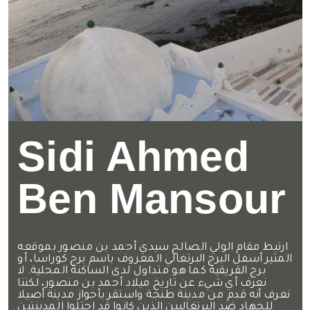
Sidi Ahmed
Ben Mansour
ارتبط مقام الولي الصالح سيدي أحمد بن منصور بموقعه
المثير أسفل البرج البرتغالي المعروف باسم برج كوراسا، أو
برج القريقية كما هو متداول لدى الساكنة المحلية. لا
نعرف أي شيء عن تاريخ ميلاد أحمد بن منصور، لكننا
نعرف أنه قدم من مدينة طنجة واستقر بأحواز مدينة أصيلا
للجهاد ضد البرتغاليين الذين كانوا قد احتلوا المدينتين