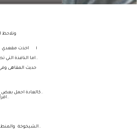
ونلاحظ ا
١ اخذت مقعدي كا
اما النافذة التي تطل على العمارة ..قد تم اغلاقها وإلى الأبد..البناية بتمامها..فوتت او انتقلت الى مالك آخر..
حديث المقاهى وفي
كالعادة احمل بعض العناوين والاسلحة التي تنتمي إلى العلوم الإنسانية فقط.. على الرغم اخاف من علم النفس..
اقرأ قليلا اوكثيرا صفحات من هنا وهناك..منهجية عقيمة ذات مردود عقيم..
الشيخوخة والمنطق ضدان لا يجتمعان ..الشيخوخة إنتقام من ذلك الفرح الذي عشناه. لكن ما دامت الشهوة..