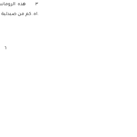
٣ هذه الرومانسية
اه..كم من صيدلية في هذا السيكتور..صيدلية...السعادة، الأمل، البهجة، النور، الشفاء ، البستان... وهلم جرا.
٦ اسأل كما كان يسأل غيري من معطوبي الوقت والتاريخ والنور والرؤية