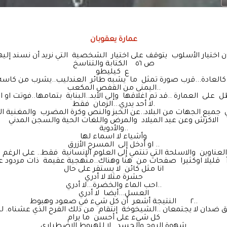
عمارة يعقوبان
ن اختيار الأسلوب يتوقف على اختيار الشخصية التي نريد أن نسند إليها
ص ٥٦ الكتابة والتناسخ
ع كيليطو
لعادة...قرب صورة تمثل ما يشبه طائر العندليب..يشرب من كاسه
اليمنى من القفص المكعب..
لا أحد يدري...الزمان فقط.
 جميع الجهات من البلاد..عن الخبز والنص وكرة المضرب والمغنية 
الاكرش وعن عيد الميلاد والمرض واللغات الحية والسجن المدني
والأدوية..
وأشياء لا اسماء لها
او أدخل إلى المسرح الأزرق ..
انا مثل كائن لا يستقر على حال
حشرة مثلا لا أدري
احب الماء والخضرة...لا أدري..
العسل...أيضا لا أدري
٢ النتيجة أشعر أن كل شيء في صعود وهبوط..
كل شيء على أحسن ما يرام
شهوة الروح والجسد...لا للهبوط الاضطراري