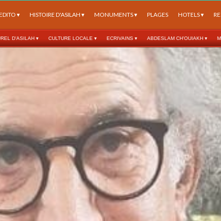
EDITO
 ▾
HISTOIRE D'ASILAH
 ▾
MONUMENTS
 ▾
PLAGES
HOTELS
 ▾
RE
REL D'ASILAH
 ▾
CULTURE LOCALE
 ▾
ECRIVAINS
 ▾
ABDESLAM CH'OUIAKH
 ▾
M