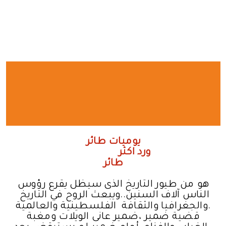
يوميات طائر
ورد اكثر
طائر
هو من طيور التاريخ الذى سيظل يقرع رؤوس
الناس آلاف السنين..ويبعث الروح في التاريخ
والجغرافيا والثقافة الفلسطينية والعالمية.
قضية ضمير ،ضمير عانى الويلات ومغبة