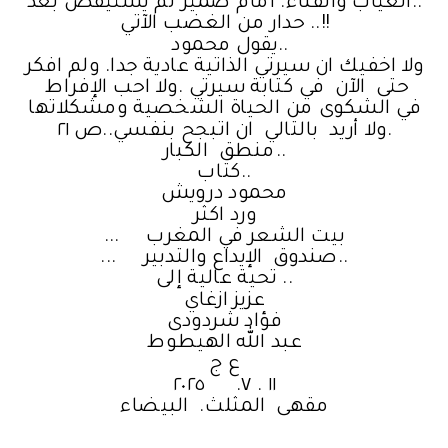
الغياب والفناء. أمام ضمير لم يستيقض بعد..
حدار من الغضب الآتي ..!!
يقول محمود..
ولا اخفيك ان سيرتي الذاتية عادية جدا. ولم افكر
حتى الآن في كتابة سيرتي .ولا احب الإفراط
في الشكوى من الحياة الشخصية ومشكلاتها
.ولا أريد بالتالي ان اتبجح بنفسي..ص ٢١
منطق الكبار..
كتاب..
محمود درويش
ورد اكثر
... بيت الشعر في المغرب
... صندوق الإيداع والتدبير..
تحية عالية إلى ..
عزيز ازغاي
فؤاد شردودى
عبد الله الهيطوط
ع ج
١١ . ٧. ٢٠٢٥
مقهى المثلث. البيضاء