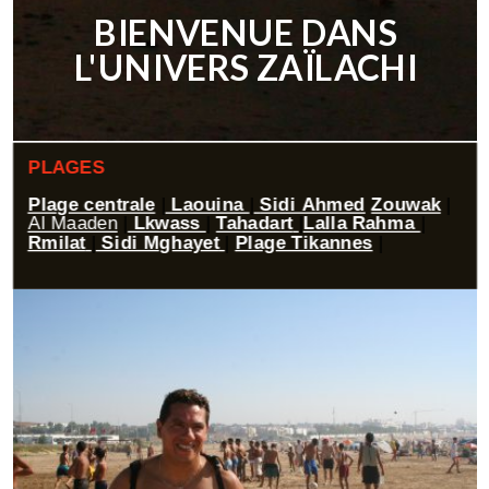
BIENVENUE DANS
L'UNIVERS ZAÏLACHI
PLAGES
Plage centrale
|
Laouina
|
Sidi Ahmed
Zouwak
|
Al Maaden
|
Lkwass
|
Tahadart
|
Lalla Rahma
|
Rmilat
|
Sidi Mghayet
|
Plage Tikannes
|