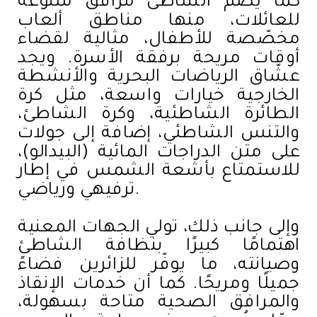
كما يضم الشاطئ مرافق متنوّعة
للعائلات، منها مناطق ألعاب
مخصّصة للأطفال، مثالية لقضاء
أوقات مريحة برفقة الأسرة. ويجد
عشّاق الرياضات البحرية والأنشطة
الخارجية خيارات واسعة، مثل كرة
الطائرة الشاطئية، وكرة الشاطئ،
والتنس الشاطئي، إضافة إلى جولات
على متن الدراجات المائية (البيدالو)،
للاستمتاع بأشعة الشمس في إطار
ترفيهي ورياضي.
وإلى جانب ذلك، تولي الجهات المعنية
اهتمامًا كبيرًا بنظافة الشاطئ
وصيانته، ما يوفّر للزائرين فضاءً
جميلًا ومريحًا. كما أن خدمات الإنقاذ
والمرافق الصحية متاحة بسهولة،