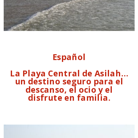
Español
La Playa Central de Asilah…
un destino seguro para el
descanso, el ocio y el
disfrute en familia.