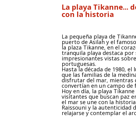
La playa Tikanne... 
con la historia
La pequeña playa de Tikanne
puerto de Asilah y el famoso
la plaza Tikanne, en el cora
tranquila playa destaca por 
impresionantes vistas sobre 
portuguesas.
Hasta la década de 1980, el 
que las familias de la medin
disfrutar del mar, mientras 
convertían en un campo de f
Hoy en día, la playa Tikanne
visitantes que buscan paz e
el mar se une con la historia
Raissouni y la autenticidad 
relajarse y contemplar el a