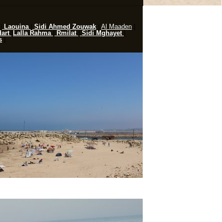
|
Laouina
|
Sidi Ahmed Zouwak
|
Al Maaden
|
art
|
Lalla Rahma
|
Rmilat
|
Sidi Mghayet
|
s
|