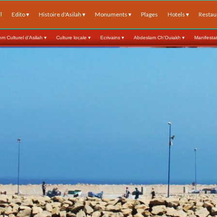
l
Edito
 ▾
Histoire d'Asilah
 ▾
Monuments
 ▾
Plages
Hotels
 ▾
Restau
m Culturel d'Asilah
 ▾
Culture locale
 ▾
Ecrivains
 ▾
Abdeslam Ch'Ouiakh
 ▾
Manifesta