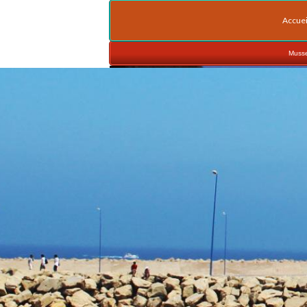
Accuei
Musse