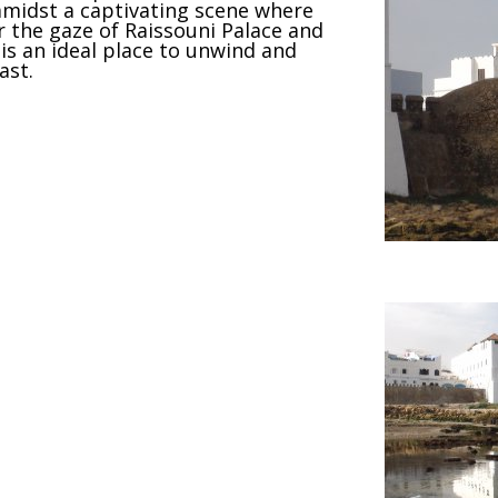
 amidst a captivating scene where
r the gaze of Raissouni Palace and
t is an ideal place to unwind and
ast.