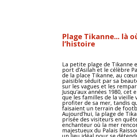
Plage Tikanne... là 
l’histoire
La petite plage de Tikanne e
port d’Asilah et le célèbre P
de la place Tikanne, au cœur
paisible séduit par sa beaut
sur les vagues et les rempar
Jusqu’aux années 1980, cet e
que les familles de la vieill
profiter de sa mer, tandis q
faisaient un terrain de footb
Aujourd’hui, la plage de Ti
prisée des visiteurs en quêt
enchanteur où la mer rencont
majestueux du Palais Raissoun
un lieu idéal pour se déten