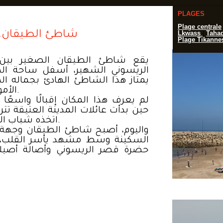
PLAGES
Plage centrale
شاطئ الطيقان.. ح
Lkwass
|
Tahad
Plage Tikanne
يقع شاطئ الطيقان الصغير بين
الريسوني الشهير، أسفل ساحة الط.
يمتاز هذا الشاطئ الهادئ بجماله ال
الأمواج وأسوار البرتغاليين التاريخية.
لم يعرف هذا المكان إقبالًا واسعًا،
حين بدأت عائلات المدينة العتيقة تترد
اتخذه شباب الحي ملعبًا لكرة القدم على رماله.
واليوم، أصبح شاطئ الطيقان وجهة مم
السكينة وسط مشهد يأسر القلب، حي
حضرة قصر الريسوني وأصالة أصيلة.