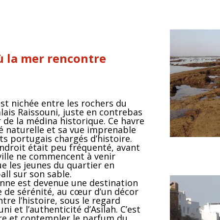
où la mer rencontre
st nichée entre les rochers du
alais Raissouni, juste en contrebas
 de la médina historique. Ce havre
é naturelle et sa vue imprenable
ts portugais chargés d’histoire.
ndroit était peu fréquenté, avant
e ville ne commencent à venir
ue les jeunes du quartier en
all sur son sable.
kanne est devenue une destination
e de sérénité, au cœur d’un décor
re l’histoire, sous le regard
i et l’authenticité d’Asilah. C’est
dre et contempler le parfum du