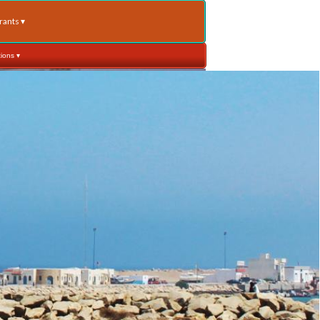
rants
 ▾
tions
 ▾